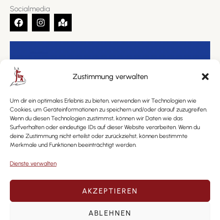
Socialmedia
F
I
M
a
n
a
c
s
p
e
t
-
b
a
m
o
g
a
o
r
r
Zustimmung verwalten
k
a
k
m
e
d
Um dir ein optimales Erlebnis zu bieten, verwenden wir Technologien wie
Cookies, um Geräteinformationen zu speichern und/oder darauf zuzugreifen.
Wenn du diesen Technologien zustimmst, können wir Daten wie das
Surfverhalten oder eindeutige IDs auf dieser Website verarbeiten. Wenn du
deine Zustimmung nicht erteilst oder zurückziehst, können bestimmte
Merkmale und Funktionen beeinträchtigt werden.
Dienste verwalten
AKZEPTIEREN
Copyright © 2026. All rights reserved. Realisierung:
ABLEHNEN
www.webdesign-ammertal.de