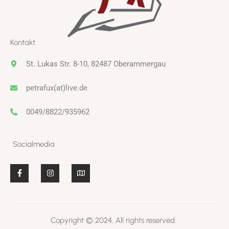
Kontakt
St. Lukas Str. 8-10, 82487 Oberammergau
petrafux(at)live.de
0049/8822/935962
Socialmedia
F
I
M
a
n
a
c
s
p
e
t
b
a
o
g
o
r
k
a
Copyright © 2024. All rights reserved.
-
m