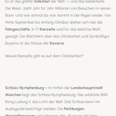
Es ist das größte
Volksfest
der Welt — und das beliebteste.
Die Wiesn zieht Jahr für Jahr Millionen von Besuchern in seinen
Bann. Und wer einmal da war, kommt in der Regel wieder. Von
Mitte September bis Anfang Oktober drehen sich hier die
Fahrgeschäfte
. In 17
Bierzelte
wird für das leibliche Wohl
gesorgt. Die Wächterin über das Oktoberfest und Symbolfigur
Bayerns ist die Statue der
Bavaria
.
Wieviel Bierzelte gibt es auf dem Oktoberfest?
Schloss Nymphenburg –
In mitten der
Landeshauptstadt
München
liegt das Schloss Nymphenburg. Hier erblickte 1845
König Ludwig II. das Licht der Welt. Das Schloss kann mit
Audioguide besichtigt werden. Die
Parkburgen
,
Marstallmuseum
und nebenan das Museum mit dem