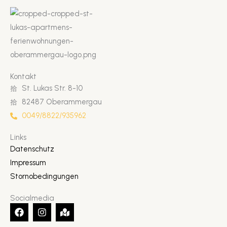
Kontakt
St. Lukas Str. 8-10
82487 Oberammergau
0049/8822/935962
Links
Datenschutz
Impressum
Stornobedingungen
Socialmedia
F
I
M
a
n
a
c
s
p